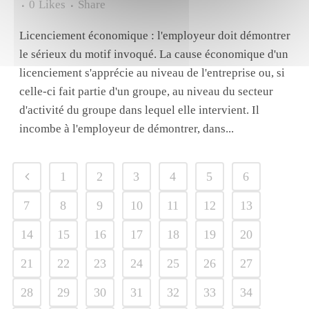
0
Likes
Share
Licenciement économique : l'employeur doit démontrer
le sérieux du motif invoqué. La cause économique d'un
licenciement s'apprécie au niveau de l'entreprise ou, si
celle-ci fait partie d'un groupe, au niveau du secteur
d'activité du groupe dans lequel elle intervient. Il
incombe à l'employeur de démontrer, dans...
1
2
3
4
5
6
7
8
9
10
11
12
13
14
15
16
17
18
19
20
21
22
23
24
25
26
27
28
29
30
31
32
33
34