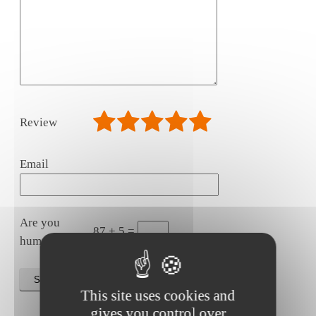
Review
Email
Are you
87 + 5 =
human?
SUBMIT
This site uses cookies and
gives you control over