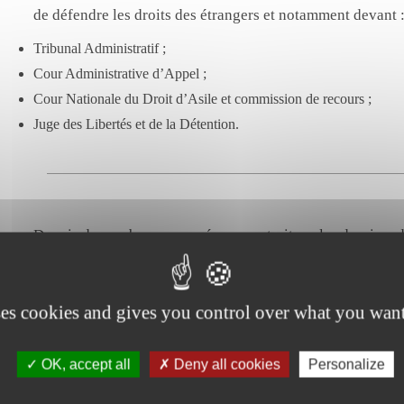
de défendre les droits des étrangers et notamment devant 
Tribunal Administratif ;
Cour Administrative d’Appel ;
Cour Nationale du Droit d’Asile et commission de recours ;
Juge des Libertés et de la Détention.
Depuis de nombreuses années, nous traitons les dossiers d
Régularisation des sans-papiers ;
Droit au travail ;
ses cookies and gives you control over what you want
Naturalisation et acquisition de la nationalité française ;
Recours contre les mesures portant obligation de quitter le territoir
OK, accept all
Deny all cookies
Personalize
Recours contre les refus de séjour et reconduite à la frontière ;
Regroupement familial ;