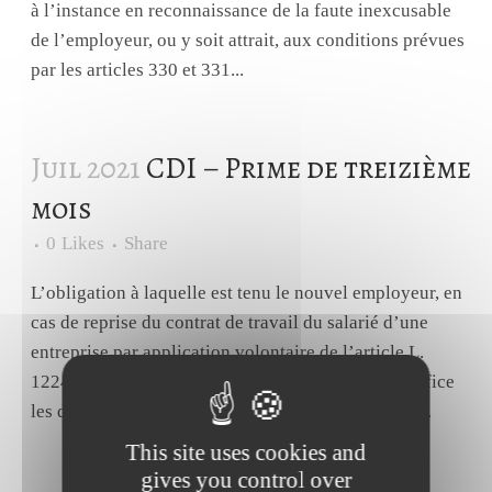
à l’instance en reconnaissance de la faute inexcusable
de l’employeur, ou y soit attrait, aux conditions prévues
par les articles 330 et 331...
Juil 2021
CDI – Prime de treizième
mois
0
Likes
Share
L’obligation à laquelle est tenu le nouvel employeur, en
cas de reprise du contrat de travail du salarié d’une
entreprise par application volontaire de l’article L.
1224-1 du code du travail, de maintenir à son bénéfice
les droits qui lui étaient reconnus chez son ancien...
This site uses cookies and
gives you control over