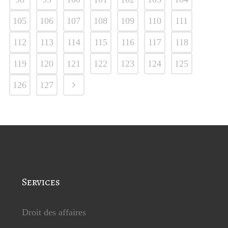
105
106
107
108
109
110
111
112
113
114
115
116
117
118
119
120
121
122
123
124
125
126
127
Services
Droit des affaires