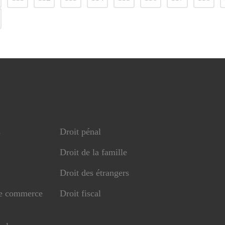
s
Droit pénal
Droit de la famille
Droit des étrangers
de commerce
Droit fiscal