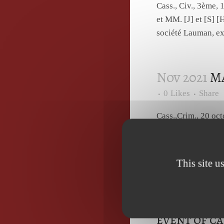
Cass., Civ., 3ème
et MM. [J] et [S] 
société Lauman, exp
Nov 2021
Ma
0
Likes
Share
Cass.,Crim., 20 o
judilibre_publicat
2019 par les autori
logement privé en..
This site u
Nov 2021
Co
event of c