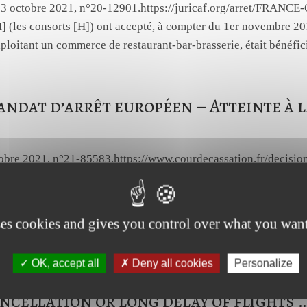
, 13 octobre 2021, n°20-12901.https://juricaf.org/arret/
[H] (les consorts [H]) ont accepté, à compter du 1er novembre 2
loitant un commerce de restaurant-bar-brasserie, était bénéfici
ndat d’arrêt européen – Atteinte à la
ctobre 2021, n°21-85583.https://www.courdecassation.fr/deci
ion[]=b&page=0Mme [B] [E], de nationalité française, s'est vue 
tés judiciaires allemandes aux fins de l'exercice de poursuites 
.
ses cookies and gives you control over what you want
OK, accept all
Deny all cookies
Personalize
mmon rules on compensation and ass
ancellation or long delay of flights 