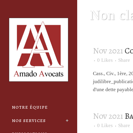
Cookies management panel
Non cla
Nov 2021
Co
0
Likes
Share
Cass., Civ., 1ère
judilibre_publicat
d'une dette payable
notre équipe
Nov 2021
Ba
nos services
0
Likes
Share