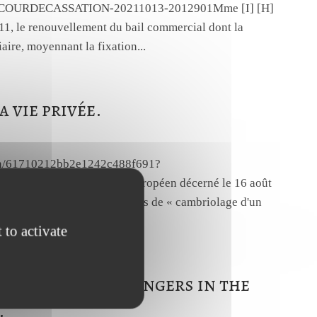
FRANCE-COURDECASSATION-20211013-2012901Mme [I] [H]
011, le renouvellement du bail commercial dont la
aire, moyennant la fixation...
 vie privée.
sion/61710212bb2e1242c488f691?
notifier un mandat d'arrêt européen décerné le 16 août
pénales pour des faits qualifiés de « cambriolage d'un
 to activate
istance to passengers in the
…