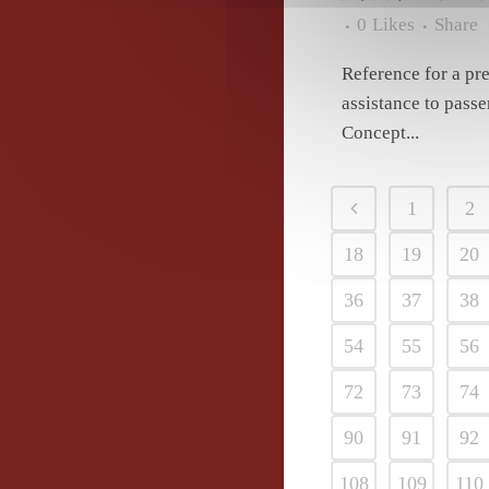
0
Likes
Share
Reference for a pr
assistance to passe
Concept...
1
2
18
19
20
36
37
38
54
55
56
72
73
74
90
91
92
108
109
110