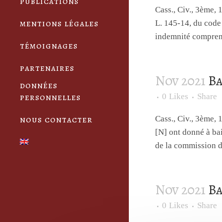
publications
Cass., Civ., 3ème
mentions légales
L. 145-14, du code 
indemnité comprend
témoignages
partenaires
Nov 2021
Ba
données
personnelles
0
Likes
Share
nous contacter
Cass., Civ., 3èm
[N] ont donné à ba
de la commission d
Nov 2021
Ba
0
Likes
Share