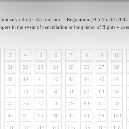
eliminary ruling – Air transport – Regulation (EC) No 261/200
ngers in the event of cancellation or long delay of flights – E
3
4
5
6
7
8
9
10
21
22
23
24
25
26
27
28
39
40
41
42
43
44
45
46
57
58
59
60
61
62
63
64
75
76
77
78
79
80
81
82
93
94
95
96
97
98
99
100
111
112
113
114
115
116
117
118