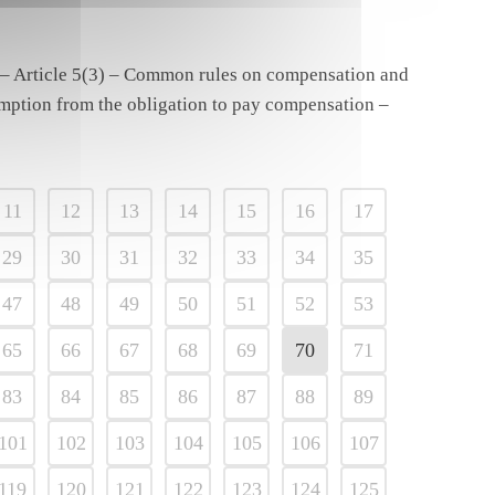
4 – Article 5(3) – Common rules on compensation and
xemption from the obligation to pay compensation –
11
12
13
14
15
16
17
29
30
31
32
33
34
35
47
48
49
50
51
52
53
65
66
67
68
69
70
71
83
84
85
86
87
88
89
101
102
103
104
105
106
107
119
120
121
122
123
124
125