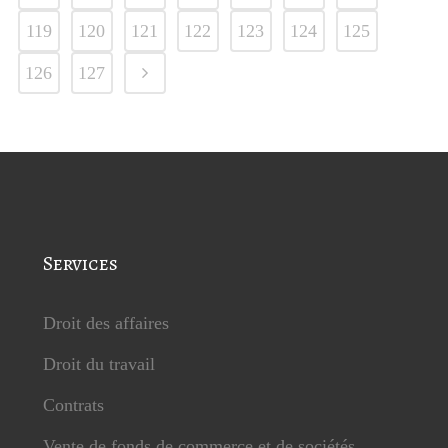
119
120
121
122
123
124
125
126
127
Services
Droit des affaires
Droit du travail
Contrats
Vente de fonds de commerce et de sociétés