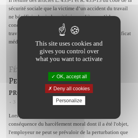
Il résulte des articles L. 433-1 et R. 433-13 du code de la
sécurité sociale que la victime d’un accident du travail
ne bénéficie des indemnités journalières qu’à la
condition d’être dans l’incapacité de reprendre son
travail. Cette incapacité doit être constatée par certificat
médical, qui...
This site uses cookies and
gives you control over
what you want to activate
Fév 2019
Harcèlement –
OK, accept all
Perturbation due à l’absence
Deny all cookies
prolongée
Personalize
3
Likes
Share
Lorsque l'absence prolongée du salarié est la
conséquence du harcèlement moral dont il a été l'objet,
l'employeur ne peut se prévaloir de la perturbation que