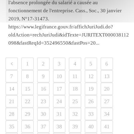
l'absence prolongée du salarié a causée au
fonctionnement de l'entreprise. Cass., Soc., 30 janvier
2019, N°17-31473.
https://www.legifrance.gouv.fr/affichJuriJudi.do?
oldAction=rechJuriJudi&idTexte=JURITEXT000038112
098&fastReqId=352496550&fastPos=20...
1
2
3
4
5
6
7
8
9
10
11
12
13
14
15
16
17
18
19
20
21
22
23
24
25
26
27
28
29
30
31
32
33
34
35
36
37
38
39
40
41