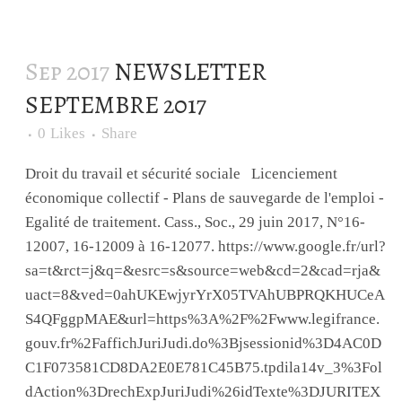
Sep 2017
NEWSLETTER
SEPTEMBRE 2017
0
Likes
Share
Droit du travail et sécurité sociale Licenciement
économique collectif - Plans de sauvegarde de l'emploi -
Egalité de traitement. Cass., Soc., 29 juin 2017, N°16-
12007, 16-12009 à 16-12077. https://www.google.fr/url?
sa=t&rct=j&q=&esrc=s&source=web&cd=2&cad=rja&
uact=8&ved=0ahUKEwjyrYrX05TVAhUBPRQKHUCeA
S4QFggpMAE&url=https%3A%2F%2Fwww.legifrance.
gouv.fr%2FaffichJuriJudi.do%3Bjsessionid%3D4AC0D
C1F073581CD8DA2E0E781C45B75.tpdila14v_3%3Fol
dAction%3DrechExpJuriJudi%26idTexte%3DJURITEX