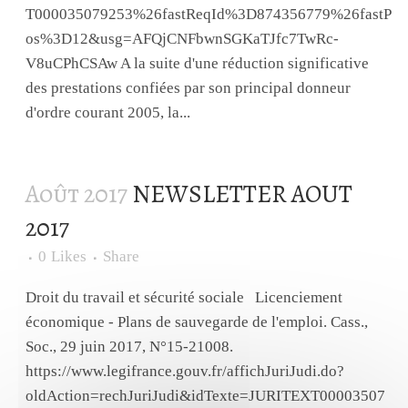
T000035079253%26fastReqId%3D874356779%26fastP
os%3D12&usg=AFQjCNFbwnSGKaTJfc7TwRc-
V8uCPhCSAw A la suite d'une réduction significative
des prestations confiées par son principal donneur
d'ordre courant 2005, la...
Août 2017
NEWSLETTER AOUT
2017
0
Likes
Share
Droit du travail et sécurité sociale Licenciement
économique - Plans de sauvegarde de l'emploi. Cass.,
Soc., 29 juin 2017, N°15-21008.
https://www.legifrance.gouv.fr/affichJuriJudi.do?
oldAction=rechJuriJudi&idTexte=JURITEXT00003507