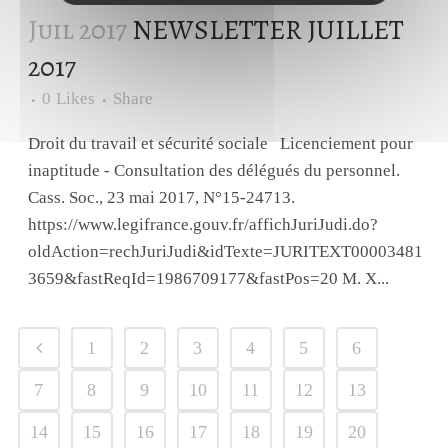
Juil 2017
NEWSLETTER JUILLET
2017
0
Likes
Share
Droit du travail et sécurité sociale Licenciement pour
inaptitude - Consultation des délégués du personnel.
Cass. Soc., 23 mai 2017, N°15-24713.
https://www.legifrance.gouv.fr/affichJuriJudi.do?
oldAction=rechJuriJudi&idTexte=JURITEXT00003481
3659&fastReqId=1986709177&fastPos=20 M. X...
1
2
3
4
5
6
7
8
9
10
11
12
13
14
15
16
17
18
19
20