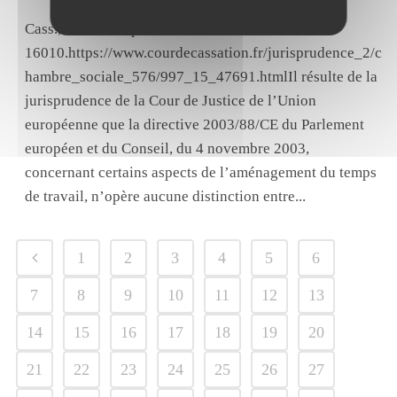
Cass., Soc., 15 septembre 2021, n°20-
16010.https://www.courdecassation.fr/jurisprudence_2/c
hambre_sociale_576/997_15_47691.htmlIl résulte de la
jurisprudence de la Cour de Justice de l’Union
européenne que la directive 2003/88/CE du Parlement
européen et du Conseil, du 4 novembre 2003,
concernant certains aspects de l’aménagement du temps
de travail, n’opère aucune distinction entre...
1
2
3
4
5
6
7
8
9
10
11
12
13
14
15
16
17
18
19
20
21
22
23
24
25
26
27