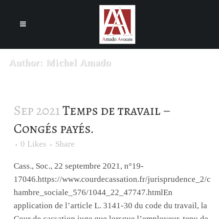
Cookies management panel
Author: Michel Amado
Sep 2021
Temps de travail –
Congés payés.
0
Likes
Share
Cass., Soc., 22 septembre 2021, n°19-
17046.https://www.courdecassation.fr/jurisprudence_2/c
hambre_sociale_576/1044_22_47747.htmlEn
application de l’article L. 3141-30 du code du travail, la
Cour de cassation juge que lorsque l’employeur, tenu de