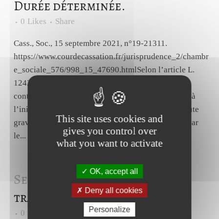
Durée déterminée.
0
Likes
Share
Cass., Soc., 15 septembre 2021, n°19-21311.
https://www.courdecassation.fr/jurisprudence_2/chambr
e_sociale_576/998_15_47690.htmlSelon l’article L.
1243-3 du code du travail, la rupture anticipée du
contrat de travail à durée déterminée qui intervient à
l’initiative de l’employeur, en dehors des cas de faute
This site uses cookies and
grave, de force majeure ou d’inaptitude constatée par
gives you control over
le...
what you want to activate
OK, accept all
Sep 2021
Statuts collectifs de
Deny all cookies
travail – Congés.
Personalize
0
Likes
Share