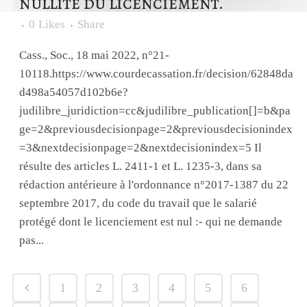
nullité du licenciement.
0
Likes
Share
Cass., Soc., 18 mai 2022, n°21-
10118.https://www.courdecassation.fr/decision/62848da
d498a54057d102b6e?
judilibre_juridiction=cc&judilibre_publication[]=b&pa
ge=2&previousdecisionpage=2&previousdecisionindex
=3&nextdecisionpage=2&nextdecisionindex=5 Il
résulte des articles L. 2411-1 et L. 1235-3, dans sa
rédaction antérieure à l'ordonnance n°2017-1387 du 22
septembre 2017, du code du travail que le salarié
protégé dont le licenciement est nul :- qui ne demande
pas...
1
2
3
4
5
6