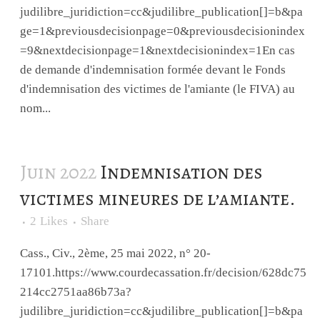
judilibre_juridiction=cc&judilibre_publication[]=b&pa
ge=1&previousdecisionpage=0&previousdecisionindex
=9&nextdecisionpage=1&nextdecisionindex=1En cas
de demande d'indemnisation formée devant le Fonds
d'indemnisation des victimes de l'amiante (le FIVA) au
nom...
Juin 2022
Indemnisation des
victimes mineures de l’amiante.
2
Likes
Share
Cass., Civ., 2ème, 25 mai 2022, n° 20-
17101.https://www.courdecassation.fr/decision/628dc75
214cc2751aa86b73a?
judilibre_juridiction=cc&judilibre_publication[]=b&pa