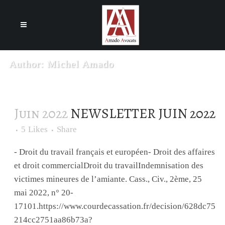
Cookies management panel
Author: Michel Amado
Juin 2022
NEWSLETTER JUIN 2022
5
Likes
Share
- Droit du travail français et européen- Droit des affaires
et droit commercialDroit du travailIndemnisation des
victimes mineures de l’amiante. Cass., Civ., 2ème, 25
mai 2022, n° 20-
17101.https://www.courdecassation.fr/decision/628dc75
214cc2751aa86b73a?