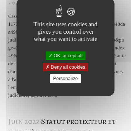
0
Likes
Share
Cass., Soc., 18 mai 2022, n°21-
This site uses cookies and
11737.https://www.courdecassation.fr/decision/62848da
gives you control over
a498a54057d102b6a?
what you want to activate
judilibre_juridiction=cc&judilibre_publication[]=b&pa
ge=2&previousdecisionpage=1&previousdecisionindex
=9&nextdecisionpage=2&nextdecisionindex=1Il résulte
OK, accept all
de l'article L. 2314-28 du code du travail qu'à défaut
Deny all cookies
d'accord satisfaisant aux conditions de validité prévues
Personalize
à l'article L. 2314-6 du même code, il appartient à
l'employeur, en l'absence de saisine du tribunal
judiciaire, de fixer les...
Juin 2022
Statut protecteur et