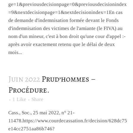
ge=1&previousdecisionpage=0&previousdecisionindex
=9&nextdecisionpage=1&nextdecisionindex=1En cas
de demande d'indemnisation formée devant le Fonds
d'indemnisation des victimes de l'amiante (le FIVA) au
nom d'un mineur, c'est à bon droit qu'une cour d'appel :-
après avoir exactement retenu que le délai de deux
mois...
Juin 2022
Prud’hommes –
Procédure.
1
Like
Share
Cass., Soc., 25 mai 2022, n° 21-
11478.https://www.courdecassation.fr/decision/628dc75
e14cc2751aa86b746?