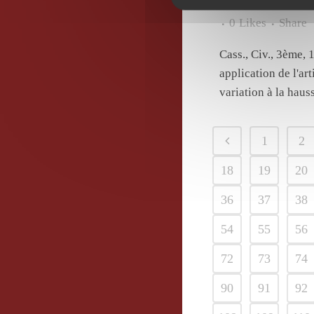
Fév 2022
Cl
0
Likes
Share
Cass., Civ., 3ème
application de l'ar
variation à la hauss
1
2
18
19
20
36
37
38
54
55
56
72
73
74
90
91
92