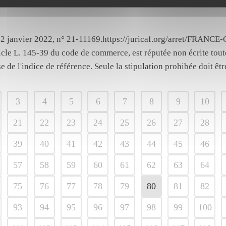
ause d’indexation du loyer dans un 
, 12 janvier 2022, n° 21-11169.https://juricaf.org/arret/
ticle L. 145-39 du code de commerce, est réputée non écrite tout
e de l'indice de référence. Seule la stipulation prohibée doit être
3
4
5
6
7
8
9
10
21
22
23
24
25
26
27
28
39
40
41
42
43
44
45
46
57
58
59
60
61
62
63
64
75
76
77
78
79
80
81
82
93
94
95
96
97
98
99
100