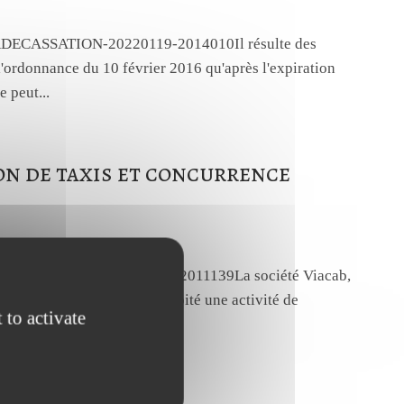
COURDECASSATION-20220119-2014010Il résulte des
 l'ordonnance du 10 février 2016 qu'après l'expiration
e peut...
on de taxis et concurrence
-COURDECASSATION-20220112-2011139La société Viacab,
e juin 2011 à juin 2017, exploité une activité de
 to activate
C par...