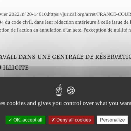
anvier 2022, n°20-14010.https://juricaf.org/arret/FRANCE-
04 du code civil, dans leur rédaction antérieure à celle issue de
tion de l'action en annulation d'un acte, l'exception de nullité n
avail dans une centrale de réservati
 illicite
anvier 2022, n° 20-11139.https://juricaf.org/arret/FRANCE
centrale de réservation de taxis en région parisienne, a aussi, d
ses cookies and gives you control over what you want
rt avec chauffeur (VTC). Elle proposait la réservation de ses VT
OK, accept all
Deny all cookies
Personalize