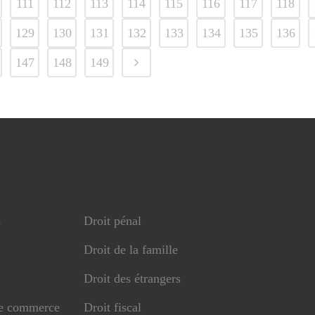
111
112
113
114
115
116
117
118
129
130
131
132
133
134
135
136
147
148
149
s
Droit pénal
Droit de la famille
Droit des étrangers
de commerce
Droit fiscal