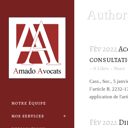
Cookies management panel
Author
Fév 2022
Ac
consultat
0
Likes
Share
Cass., Soc., 5 ja
l’article R. 2232-1
application de l'art
notre équipe
nos services
Fév 2022
Di