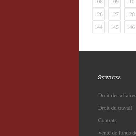
108
109
110
126
127
128
144
145
146
Services
Droit des affaire
Droit du travail
Contrats
Vente de fonds 