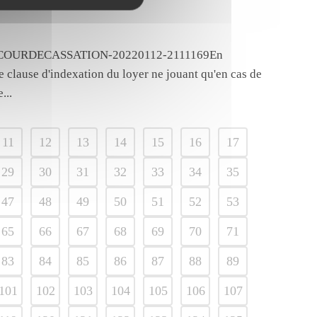
bail commercial
FRANCE-COURDECASSATION-20220112-2111169En
e clause d'indexation du loyer ne jouant qu'en cas de
...
11
12
13
14
15
16
17
29
30
31
32
33
34
35
47
48
49
50
51
52
53
65
66
67
68
69
70
71
83
84
85
86
87
88
89
101
102
103
104
105
106
107