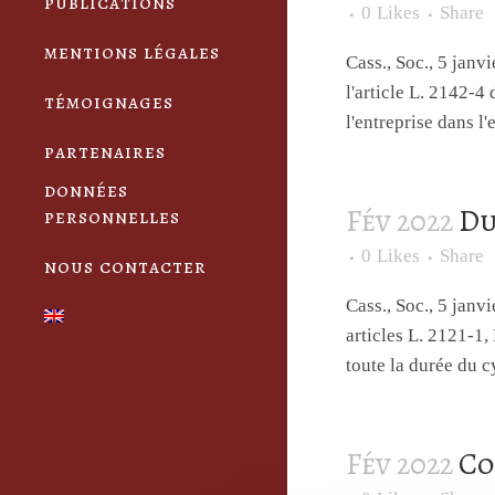
publications
0
Likes
Share
mentions légales
Cass., Soc., 5 ja
l'article L. 2142-4
témoignages
l'entreprise dans l'
partenaires
données
Fév 2022
Du
personnelles
0
Likes
Share
nous contacter
Cass., Soc., 5 ja
articles L. 2121-1,
toute la durée du c
Fév 2022
Co