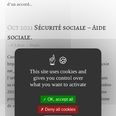
d’un accord...
Oct 2021
Sécurité sociale – Aide
sociale.
0
Likes
Share
Cass., Civ., 2ème, 23 septembre 2021, n°20-10532.
https://www.courdecassation.fr/jurisprudence_2/deuxie
me_chambre_civile_570/883_23_47755.htmlSelon
This site uses cookies and
gives you control over
l’article L. 161-1-5 du code de la sécurité sociale, dans
what you want to activate
sa rédaction issue de la loi n°2016-1827 du 23 décembre
2016, applicable au litige, pour le recouvrement d’une
prestation indûment versée, le directeur d’un organisme
OK, accept all
de sécurité...
Deny all cookies