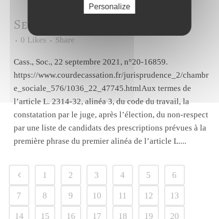
Personalize
Sep 2021
CES – Election.
0
Likes
Share
Cass., Soc., 22 septembre 2021, n°20-16859.
https://www.courdecassation.fr/jurisprudence_2/chambr
e_sociale_576/1036_22_47745.htmlAux termes de
l’article L. 2314-32, alinéa 3, du code du travail, la
constatation par le juge, après l’élection, du non-respect
par une liste de candidats des prescriptions prévues à la
première phrase du premier alinéa de l’article L....
1
2
3
4
5
6
7
8
9
10
11
12
13
14
15
16
17
18
19
20