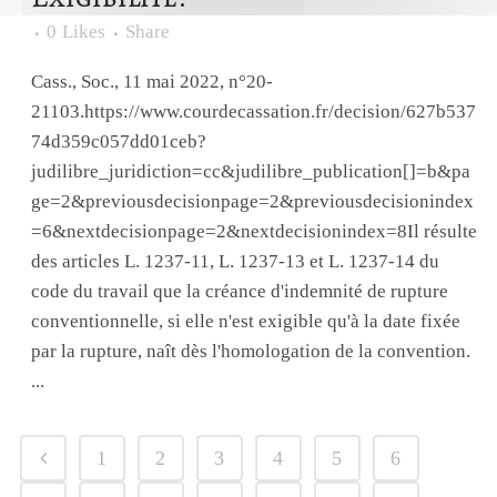
0
Likes
Share
Cass., Soc., 11 mai 2022, n°20-
21103.https://www.courdecassation.fr/decision/627b537
74d359c057dd01ceb?
judilibre_juridiction=cc&judilibre_publication[]=b&pa
ge=2&previousdecisionpage=2&previousdecisionindex
=6&nextdecisionpage=2&nextdecisionindex=8Il résulte
des articles L. 1237-11, L. 1237-13 et L. 1237-14 du
code du travail que la créance d'indemnité de rupture
conventionnelle, si elle n'est exigible qu'à la date fixée
par la rupture, naît dès l'homologation de la convention.
...
1
2
3
4
5
6