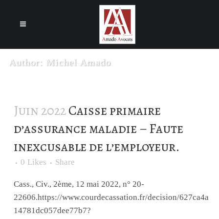
Cookies management panel
Author: Michel Amado
Juin 2022
Caisse primaire
d’assurance maladie – Faute
inexcusable de l’employeur.
0
Likes
Share
Cass., Civ., 2ème, 12 mai 2022, n° 20-
22606.https://www.courdecassation.fr/decision/627ca4a
14781dc057dee77b7?