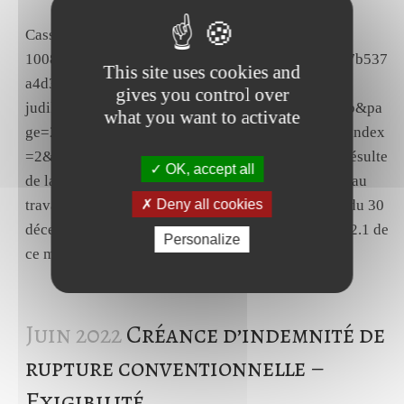
Cass., Soc., 11 mai 2022, n° 21-
10083.https://www.courdecassation.fr/decision/627b537
This site uses cookies and
a4d359c057dd01cee?
gives you control over
judilibre_juridiction=cc&judilibre_publication[]=b&pa
what you want to activate
ge=2&previousdecisionpage=2&previousdecisionindex
=2&nextdecisionpage=2&nextdecisionindex=4Il résulte
OK, accept all
de la combinaison du préambule de l'accord relatif au
Deny all cookies
travail dominical au sein de l'entreprise Printemps du 30
décembre 2016, des articles 1.1.1, 1.1.2, 1.4, 5.2 et 2.1 de
Personalize
ce même accord que :- les dispositions de...
Juin 2022
Créance d’indemnité de
rupture conventionnelle –
Exigibilité.