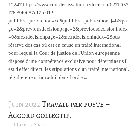
15247.https://www.courdecassation.fr/decision/627b537
f76c5d9057df7fe01?
judilibre_juridiction=cc&judilibre_publication[]=b&pa
ge=2&previousdecisionpage=2&previousdecisionindex
=0&nextdecisionpage=2&nextdecisionindex=2Sous
réserve des cas où est en cause un traité international
pour lequel la Cour de justice de l'Union européenne
dispose d'une compétence exclusive pour déterminer s'il
est d'effet direct, les stipulations d'un traité international,
régulièrement introduit dans l'ordre...
Juin 2022
Travail par poste –
Accord collectif.
0
Likes
Share