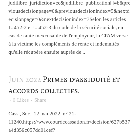
judilibre_juridiction=cc&judilibre_publication[]=b&pre
viousdecisionpage=0&previousdecisionindex=5&nextd
ecisionpage=0&nextdecisionindex=7Selon les articles
L. 452-2 et L. 452-3 du code de la sécurité sociale, en
cas de faute inexcusable de l'employeur, la CPAM verse
à la victime les compléments de rente et indemnités
qu'elle récupère ensuite auprès de...
Juin 2022
Primes d’assiduité et
accords collectifs.
0
Likes
Share
Cass., Soc., 12 mai 2022, n° 21-
11240.https://www.courdecassation.fr/decision/627b537
a4d359c057dd01cef?