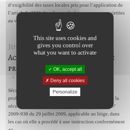
d’exigibilité des taxes locales pris pour l’application de
l’article L. 2531 du même code, les personnes assujetties
au versement de transport...
This site uses cookies and
Juin 2021
Sécurité sociale –
gives you control over
what you want to activate
Accident du travail – Maladie
professionnelle
OK, accept all
0
Likes
Share
Deny all cookies
Sécurité sociale - Accident du travail - Maladie
Personalize
professionnelleSelon l’article R. 441-14 du code de la
sécurité sociale, dans sa rédaction issue du décret n°
2009-938 du 29 juillet 2009, applicable au litige, dans
les cas où elle a procédé à une instruction conformément
au...