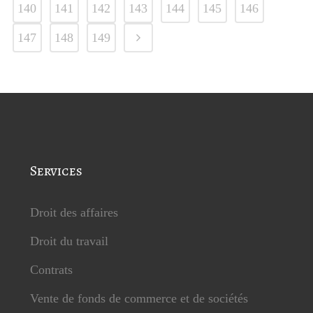
140
141
142
143
144
145
146
147
148
149
Services
Droit des affaires
Droit du travail
Contrats
Vente de fonds de commerce et de sociétés