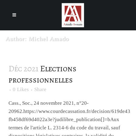
Cookies management panel
Author: Michel Amado
Déc 2021
Elections
professionnelles
0
Likes
Share
Cass., Soc., 24 novembre 2021, n°20-
20962.https://www.courdecassation.fr/decision/619de43
fb458df69d4022a3e?judilibre_publication[]=bAux
termes de l'article L. 2314-6 du code du travail, sauf
dispositions législatives contraires, la validité du