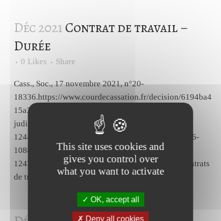
Déc 2021
Contrat de travail –
Durée
0
Likes
Share
Cass., Soc., 17 novembre 2021, n°20-
18336.https://www.courdecassation.fr/decision/6194ba4
15a317cc1d116fb7f?
judilibre_publication[]=b&page=1Selon l'article L.
1244-1, dans sa rédaction antérieure à la loi n° 2016-
This site uses cookies and
1088 du 8 août 2016, les dispositions de l'article L.
gives you control over
1243-11 ne font pas obstacle à la conclusion de contrats
what you want to activate
de travail à durée déterminée successifs avec le...
OK, accept all
Deny all cookies