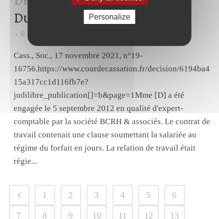
Déc 2021
Contrat de travail –
Durée
Personalize
0
Likes
Share
Cass., Soc., 17 novembre 2021, n°19-
16756.https://www.courdecassation.fr/decision/6194ba4
15a317cc1d116fb7e?
judilibre_publication[]=b&page=1Mme [D] a été
engagée le 5 septembre 2012 en qualité d'expert-
comptable par la société BCRH & associés. Le contrat de
travail contenait une clause soumettant la salariée au
régime du forfait en jours. La relation de travail était
régie...
1
2
3
4
5
6
7
8
9
10
11
12
13