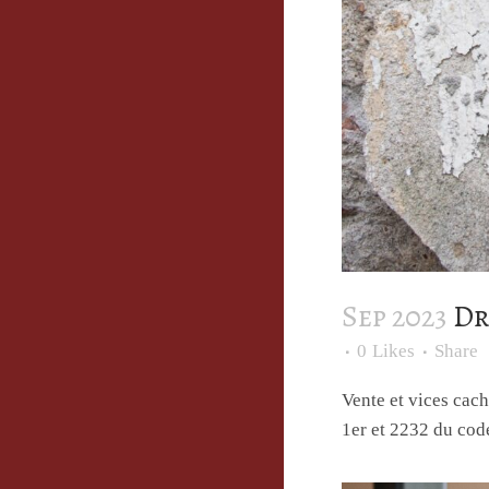
Sep 2023
Dr
0
Likes
Share
Vente et vices cach
1er et 2232 du code