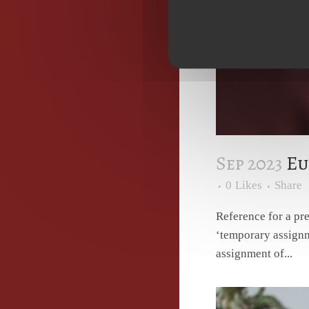
Sep 2023
Eu
0
Likes
Share
Reference for a pr
‘temporary assignm
assignment of...