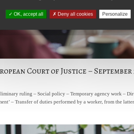
OK, accept all
Deny all cookies
Personalize
ropean Court of Justice – September 
eliminary ruling – Social policy – Temporary agency work – Dir
ent’ – Transfer of duties performed by a worker, from the latte