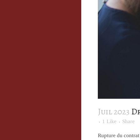
Juil 2023
Dr
1
Like
Share
Rupture du contrat 