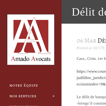
Cookies management panel
Délit d
06 Mar
Dél
Posted at 18:57h
Cass., Crim. 1er 
https://www.cou
judilibre_jurid
ecisionindex=9&
notre équipe
nos services
Le délit de banqu
-lorsqu’il consis