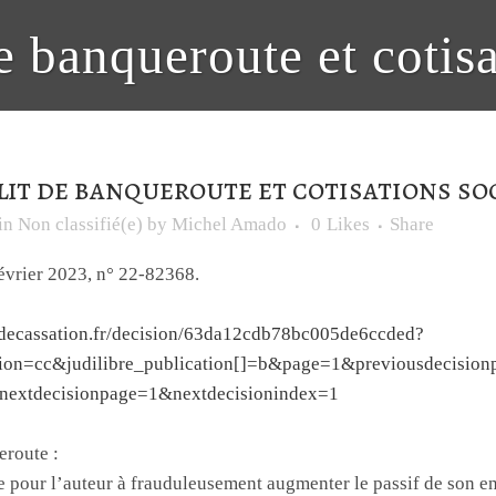
e banqueroute et cotisa
it de banqueroute et cotisations soc
in
Non classifié(e)
by
Michel Amado
0
Likes
Share
février 2023, n° 22-82368.
rdecassation.fr/decision/63da12cdb78bc005de6ccded?
iction=cc&judilibre_publication[]=b&page=1&previousdecisio
nextdecisionpage=1&nextdecisionindex=1
eroute :
te pour l’auteur à frauduleusement augmenter le passif de son en