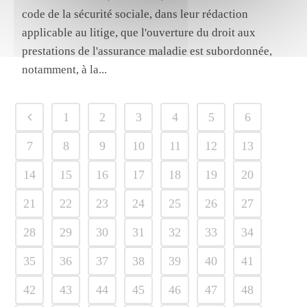
code de la sécurité sociale, dans leur rédaction
applicable au litige, que l'ouverture du droit aux
prestations de l'assurance maladie est subordonnée,
notamment, à la...
1
2
3
4
5
6
7
8
9
10
11
12
13
14
15
16
17
18
19
20
21
22
23
24
25
26
27
28
29
30
31
32
33
34
35
36
37
38
39
40
41
42
43
44
45
46
47
48