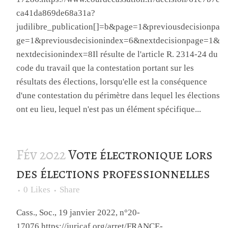
ca41da869de68a31a?
judilibre_publication[]=b&page=1&previousdecisionpa
ge=1&previousdecisionindex=6&nextdecisionpage=1&
nextdecisionindex=8Il résulte de l'article R. 2314-24 du
code du travail que la contestation portant sur les
résultats des élections, lorsqu'elle est la conséquence
d'une contestation du périmètre dans lequel les élections
ont eu lieu, lequel n'est pas un élément spécifique...
Fév 2022
Vote électronique lors
des élections professionnelles
0
Likes
Share
Cass., Soc., 19 janvier 2022, n°20-
17076.https://juricaf.org/arret/FRANCE-