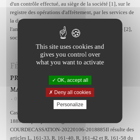
d'un contrôle effectué, au siège de la société [1], sur le
registre des opérations d'affrètement, par les services de
la direction régionale de l'environnement, de
l'aménagement et du logement (DREAL), la société [2],
société de droit tchèque...
This site uses cookies and
gives you control over
what you want to activate
Fév 2022
Feuille de soins et
prestations de l’assurance
OK, accept all
maladie
Deny all cookies
0
Likes
Share
Personalize
Cass., Civ., 2ème, 6 janvier 2022, n°20-
18885.https://juricaf.org/arret/FRANCE-
COURDECASSATION-20220106-2018885Il résulte des
articles L. 161-33, R. 161-40, R. 161-42 et R. 161-58 du