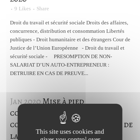
9
Likes
Share
Droit du travail et sécurité sociale Droits des affaires,
concurrence, distribution et consommation Libertés
publiques - Droit humanitaire et des étrangers Cour de
Justice de l’Union Européenne - Droit du travail et
sécurité sociale - PRESOMPTION DE NON-
SALARIAT D’UN AUTO-ENTREPRENEUR :
DETRUIRE EN CAS DE PREUVE...
Jan 2020
Mise à pied
conservatoire : doit être
concomitante à l’engagement de
This site uses cookies and
la procédure de licenciement
gives you control over