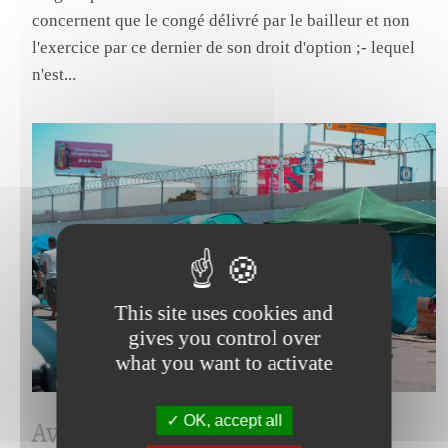
concernent que le congé délivré par le bailleur et non
l'exercice par ce dernier de son droit d'option ;- lequel
n'est...
This site uses cookies and
gives you control over
what you want to activate
OK, accept all
Avr 2025
European Court of