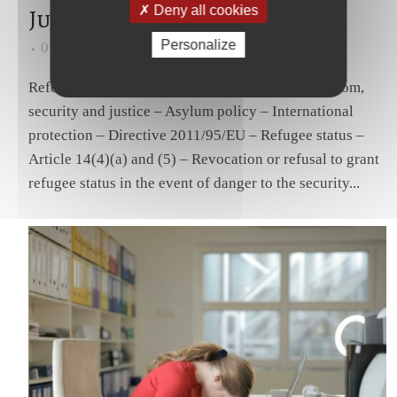
Deny all cookies
Justice – april 2025
Personalize
0
Likes
Share
Reference for a preliminary ruling – Area of freedom,
security and justice – Asylum policy – International
protection – Directive 2011/95/EU – Refugee status –
Article 14(4)(a) and (5) – Revocation or refusal to grant
refugee status in the event of danger to the security...