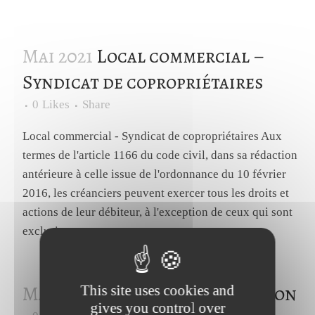
Mai 2021
Local commercial –
Syndicat de copropriétaires
0
Likes
Share
Local commercial - Syndicat de copropriétaires Aux
termes de l'article 1166 du code civil, dans sa rédaction
antérieure à celle issue de l'ordonnance du 10 février
2016, les créanciers peuvent exercer tous les droits et
actions de leur débiteur, à l'exception de ceux qui sont
exclusivement...
Mai 2021
Caution – Prescription
This site uses cookies and
gives you control over