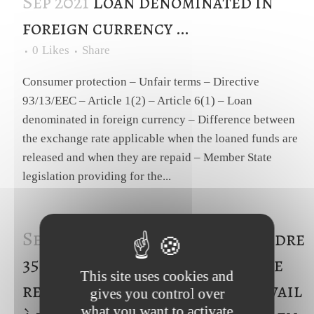
Sep 2021
Loan denominated in
foreign currency …
0
Likes
Share
Consumer protection – Unfair terms – Directive
93/13/EEC – Article 1(2) – Article 6(1) – Loan
denominated in foreign currency – Difference between
the exchange rate applicable when the loaned funds are
released and when they are repaid – Member State
legislation providing for the...
Sep 2021
Temps partiel : Atteindre
35 h sur une semaine permet de
This site uses cookies and
requalifier le contrat de travail
gives you control over
what you want to activate