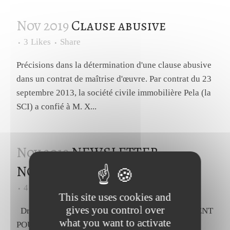
Nov 2019
Clause abusive
3
Likes
Share
Précisions dans la détermination d'une clause abusive
dans un contrat de maîtrise d'œuvre. Par contrat du 23
septembre 2013, la société civile immobilière Pela (la
SCI) a confié à M. X...
Nov 2019
NEWSLETTER –
NOVEMBRE 2019
4
Likes
Share
This site uses cookies and
gives you control over
Droit du travail et sécurité sociale LICENCIEMENT
what you want to activate
POUR FAUTE GRAVE – PAS DE HARCELEMENT