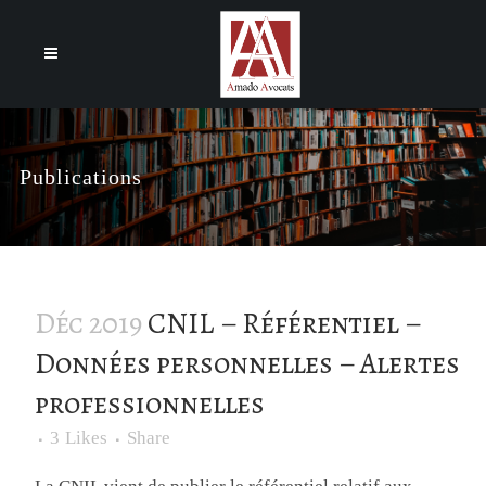
Cookies management panel
Publications
Déc 2019
CNIL – Référentiel –
Données personnelles – Alertes
professionnelles
3
Likes
Share