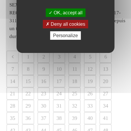
SEXUEL EN CAS DE JEU DE SEDUCTION
RECIPROQUE. Cass., Soc., 25 septembre 2019, N°17-
OK, accept all
31171 Ne constitue pas une faute grave, l’envoi depuis
Deny all cookies
un téléphone professionnel, de manière répétée et
Personalize
durable de SMS au...
1
2
3
4
5
6
7
8
9
10
11
12
13
14
15
16
17
18
19
20
21
22
23
24
25
26
27
28
29
30
31
32
33
34
35
36
37
38
39
40
41
42
43
44
45
46
47
48