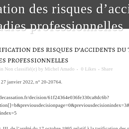
ation des risques d’acc
dies professionnelles
fication des risques d’accidents du 
es professionnelles
in
Non classifié(e)
by
Michel Amado
0
Likes
Share
, 27 janvier 2022, n° 20-20764.
rdecassation.fr/decision/61f24364e036fe330ca8dc6b?
cation[]=b&previousdecisionpage=0&previousdecisionindex=3
nindex=5
r, III, de l’arrêté du 17 octobre 1995 relatif à la tarification des