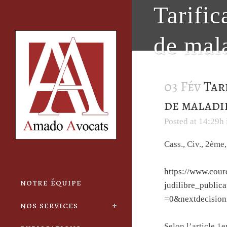
Cookies management panel
Tarific
de mala
03 Fév
Tari
de maladi
Posted at 14:29h
Cass., Civ., 2ème
https://www.cou
notre équipe
judilibre_publi
=0&nextdecisio
nos services
Selon l’article 1e