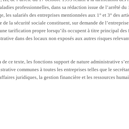
maladies professionnelles, dans sa rédaction issue de l’arrêté du 
ge, les salariés des entreprises mentionnées aux 1° et 3° des art
 de la sécurité sociale constituent, sur demande de l’entreprise
une tarification propre lorsqu’ils occupent à titre principal des
trative dans des locaux non exposés aux autres risques releva
n de ce texte, les fonctions support de nature administrative s’
trative communes à toutes les entreprises telles que le secrétari
affaires juridiques, la gestion financière et les ressources huma