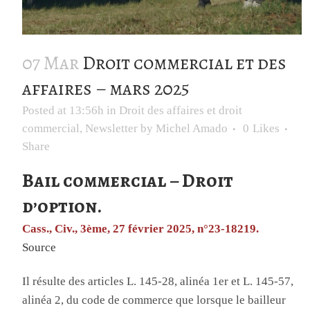
07 Mar
Droit commercial et des
affaires – mars 2025
Posted at 13:56h
in
Droit des affaires et droit
commercial
,
Newsletter
by
Michel Amado
0
Likes
Share
Bail commercial – Droit
d’option.
Cass., Civ., 3ème, 27 février 2025, n°23-18219.
Source
Il résulte des articles L. 145-28, alinéa 1er et L. 145-57,
alinéa 2, du code de commerce que lorsque le bailleur