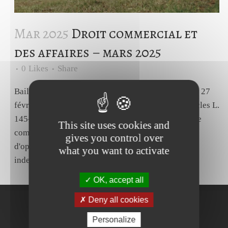
Mar 2025
Droit commercial et
des affaires – mars 2025
0
Likes
Share
Bail commercial - Droit d’option. Cass., Civ., 3ème, 27
février 2025, n°23-18219.Source Il résulte des articles L.
145-28, alinéa 1er et L. 145-57, alinéa 2, du code de
This site uses cookies and
commerce que lorsque le bailleur exerce son droit
gives you control over
d'option :- le locataire devient redevable d'une
what you want to activate
indemnité d'occupation, égale...
OK, accept all
Deny all cookies
Personalize