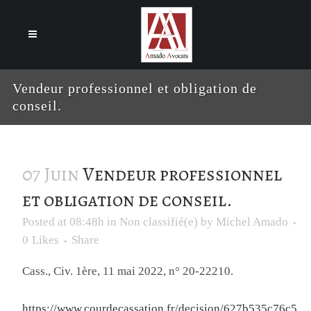
Cookies management panel
Vendeur professionnel et obligation de
conseil.
07 Juin
Vendeur professionnel
et obligation de conseil.
Posted at 08:48h
in
Non classifié(e)
by
Michel Amado
0
Likes
Share
Cass., Civ. 1ère, 11 mai 2022, n° 20-22210.
https://www.courdecassation.fr/decision/627b535c76c5