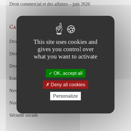
Droit commercial et des affaires – juin 2026
Categories
This site uses cookies and
Droit des affaires et droit commercial
gives you control over
Droit du travail
what you want to activate
Droit du travail français et européen
OK, accept all
European Court of Justice
Deny all cookies
Newsletter
Personalize
Non classifié(e)
Sécurité sociale