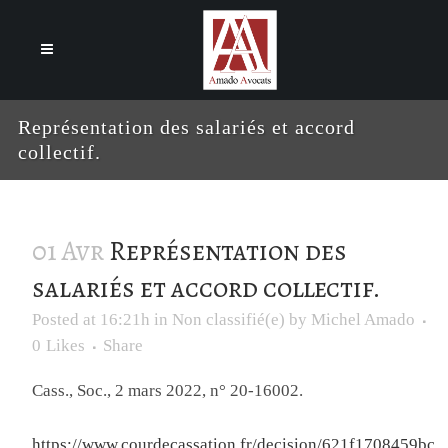
Cookies management panel
Représentation des salariés et accord
collectif.
01 Avr
Représentation des
salariés et accord collectif.
Posted at 16:21h
in
Non classifié(e)
by
Michel Amado
0
Likes
Share
Cass., Soc., 2 mars 2022, n° 20-16002.
https://www.courdecassation.fr/decision/621f1708459bc