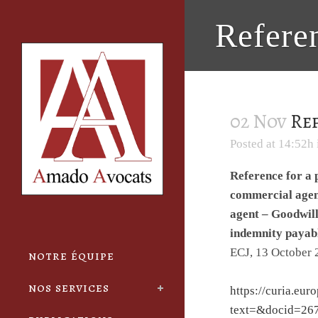
Cookies management panel
Referen
02 Nov
Ref
Posted at 14:52h
Reference for a 
commercial agent
agent – Goodwill
indemnity payabl
ECJ, 13 October 
notre équipe
nos services
https://curia.eur
text=&docid=26