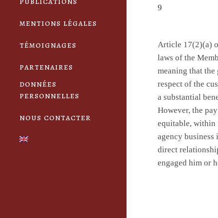
publications
9
mentions légales
témoignages
Article 17(2)(a)
laws of the Membe
partenaires
meaning that the 
données
respect of the cu
personnelles
a substantial bene
However, the pay
nous contacter
equitable, within
agency business i
direct relationsh
engaged him or h