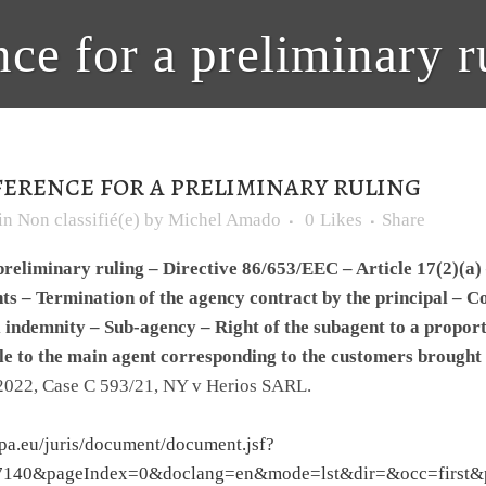
ce for a preliminary r
erence for a preliminary ruling
in
Non classifié(e)
by
Michel Amado
0
Likes
Share
preliminary ruling – Directive 86/653/EEC – Article 17(2)(a)
s – Termination of the agency contract by the principal – C
 indemnity – Sub-agency – Right of the subagent to a proport
e to the main agent corresponding to the customers brought 
2022, Case C 593/21, NY v Herios SARL.
opa.eu/juris/document/document.jsf?
7140&pageIndex=0&doclang=en&mode=lst&dir=&occ=first&