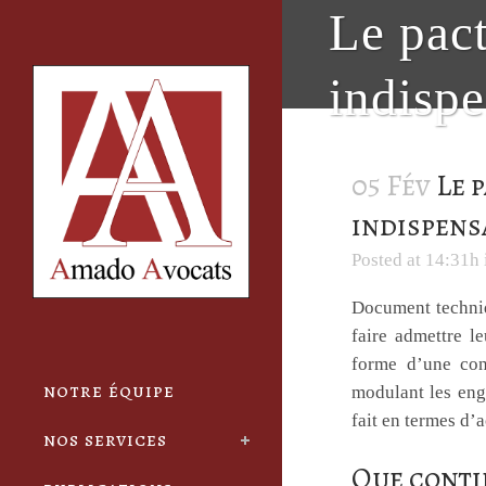
Cookies management panel
Le pact
indispe
05 Fév
Le p
indispens
Posted at 14:31h
Document techniqu
faire admettre le
forme d’une conv
notre équipe
modulant les enga
fait en termes d’a
nos services
Que conti