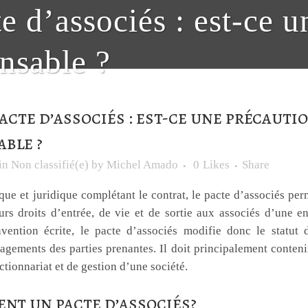
e d’associés : est-ce 
nsable ?
acte d’associés : est-ce une précauti
able ?
in
Non classifié(e)
by
Michel Amado
0
Likes
Share
e et juridique complétant le contrat, le pacte d’associés per
urs droits d’entrée, de vie et de sortie aux associés d’une en
ention écrite, le pacte d’associés modifie donc le statut 
gements des parties prenantes. Il doit principalement contenir
ctionnariat et de gestion d’une société.
ent un pacte d’associés?