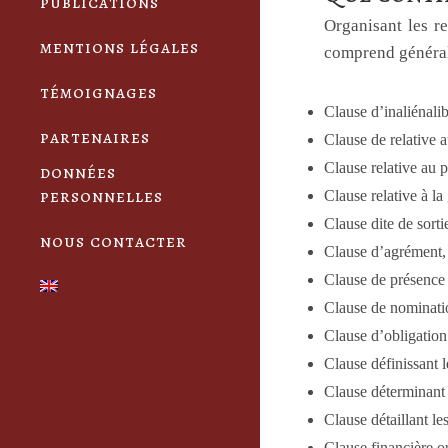
publications
Organisant les re
mentions légales
comprend générale
témoignages
Clause d’inaliénalibi
partenaires
Clause de relative 
Clause relative au p
données
personnelles
Clause relative à la
Clause dite de sortie
nous contacter
Clause d’agrément, 
Clause de présence 
Clause de nominatio
Clause d’obligation
Clause définissant l
Clause déterminant 
Clause détaillant l
Clause financière ou