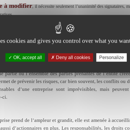
e à modifier
, il nécessite seulement l’unanimité des signataires, m
atives.
 cas est-il indispensable?
’entreprise à plusieurs actionnaires
ses cookies and gives you control over what you want
n d’une entreprise, et même si le statut juridique de celle-c
un minimum son fonctionnement, la création de règles définissa
OK, accept all
Deny all cookies
Personalize
onsables de la société semble indispensable. Permettant d’ass
vitant de futurs conflits internes, le pacte d’associés va en
ne partie ou l’ensemble des parties prenantes de l’entité cré
ermet de prévenir les risques, car bien souvent, les conflits ou 
nsables d’une entreprise sont imprévisibles, mais peuvent 
-ci.
 importante d’une entreprise
rise prend de l’ampleur et grandit, elle est amenée à accueill
 aussi d’actionnaires en plus. Les responsabilités, les droits 