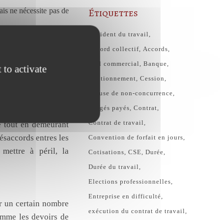
ais ne nécessite pas de
Étiquettes
Accident du travail
Accord collectif
Accords
Bail commercial
Banque
 to activate
i comme la SARL, SAS
Cautionnement
Cession
nt les droits et les
Clause de non-concurrence
urer la pérennité de
congés payés
Contrat
 effet clarifier les
Contrat de travail
ée tout en demeurant
désaccords entres les
Convention de forfait en jours
mettre à péril, la
Cotisations
CSE
Durée
Durée du travail
Elections professionnelles
Entreprise en difficulté
ir un certain nombre
exécution du contrat de travail
comme les devoirs de