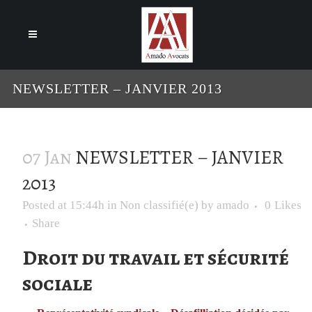
Cookies management panel
NEWSLETTER – JANVIER 2013
07 Jan
NEWSLETTER – JANVIER
2013
Posted at 15:44h
in
Non classifié(e)
by
amado
0
Likes
Share
Droit du travail et sécurité
sociale