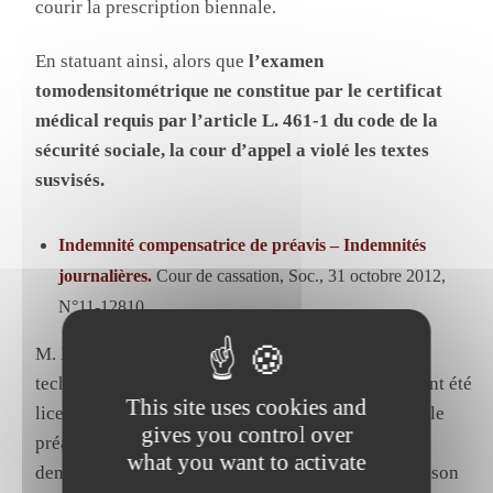
courir la prescription biennale.
En statuant ainsi, alors que
l’examen
tomodensitométrique ne constitue par le certificat
médical requis par l’article L. 461-1 du code de la
sécurité sociale, la cour d’appel a violé les textes
susvisés.
Indemnité compensatrice de préavis – Indemnités
journalières.
Cour de cassation, Soc., 31 octobre 2012,
N°11-12810.
M. X… a été engagé le 16 juin 2003, en qualité de
technicien frigoriste par la société
Mag & Pro
. Ayant été
This site uses cookies and
licencié le 4 juillet 2008 avec dispense d’exécuter le
gives you control over
préavis, il a saisi la juridiction prud’homale de
what you want to activate
demandes relatives à l’exécution et à la rupture de son