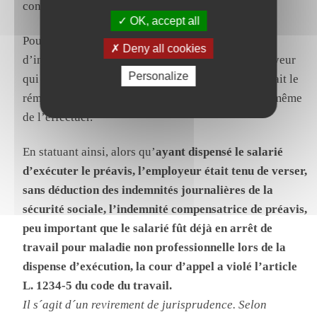
contrat de travail.
OK, accept all
Pour débouter le salarié de sa demande de solde
Deny all cookies
d’indemnité de préavis, l’arrêt retient que l’employeur
Personalize
qui l’avait dispensé d’exécuter son préavis ne devait le
rémunérer que dans la mesure où le salarié était à même
de l’effectuer.
En statuant ainsi, alors qu’
ayant dispensé le salarié
d’exécuter le préavis, l’employeur était tenu de verser,
sans déduction des indemnités journalières de la
sécurité sociale, l’indemnité compensatrice de préavis,
peu important que le salarié fût déjà en arrêt de
travail pour maladie non professionnelle lors de la
dispense d’exécution, la cour d’appel a violé l’article
L. 1234-5 du code du travail.
Il s´agit d´un revirement de jurisprudence.
Selon