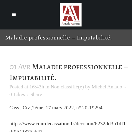
Cookies management panel
Maladie professionnelle – Imputabilité.
01 Avr
Maladie professionnelle –
Imputabilité.
Posted at 16:43h
in
Non classifié(e)
by
Michel Amado
0
Likes
Share
Cass., Civ.,2ème, 17 mars 2022, n° 20-19294.
https://www.courdecassation.fr/decision/6232dd3b1df1
df0542875ab4?