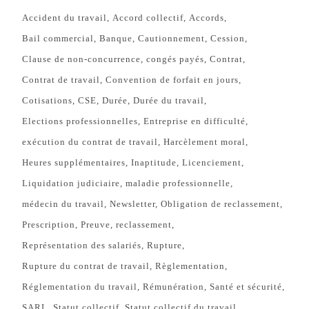
Accident du travail
Accord collectif
Accords
Bail commercial
Banque
Cautionnement
Cession
Clause de non-concurrence
congés payés
Contrat
Contrat de travail
Convention de forfait en jours
Cotisations
CSE
Durée
Durée du travail
Elections professionnelles
Entreprise en difficulté
exécution du contrat de travail
Harcèlement moral
Heures supplémentaires
Inaptitude
Licenciement
Liquidation judiciaire
maladie professionnelle
médecin du travail
Newsletter
Obligation de reclassement
Prescription
Preuve
reclassement
Représentation des salariés
Rupture
Rupture du contrat de travail
Règlementation
Réglementation du travail
Rémunération
Santé et sécurité
SARL
Statut collectif
Statut collectif du travail