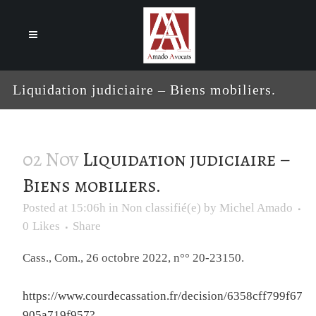
Cookies management panel
Liquidation judiciaire – Biens mobiliers.
02 Nov
Liquidation judiciaire –
Biens mobiliers.
Posted at 15:06h
in
Non classifié(e)
by
Michel Amado
0
Likes
Share
Cass., Com., 26 octobre 2022, n°° 20-23150.
https://www.courdecassation.fr/decision/6358cff799f67
905a719f957?