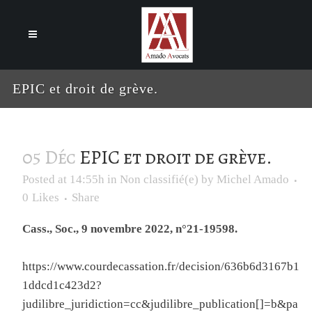
Cookies management panel
EPIC et droit de grève.
05 Déc
EPIC et droit de grève.
Posted at 14:55h
in
Non classifié(e)
by
Michel Amado
0
Likes
Share
Cass., Soc., 9 novembre 2022, n°21-19598.
https://www.courdecassation.fr/decision/636b6d3167b1
1ddcd1c423d2?
judilibre_juridiction=cc&judilibre_publication[]=b&pa