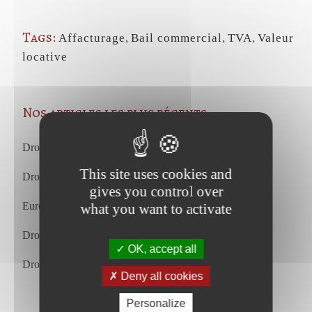
Tags:
Affacturage
,
Bail commercial
,
TVA
,
Valeur
locative
Nos articles les plus récents
Droit du travail – juillet 2026
This site uses cookies and
Droit commercial et des affaires – juillet 2026
gives you control over
European Court of Justice – july 2026
what you want to activate
Droit du travail – juin 2026
OK, accept all
Droit commercial et des affaires – juin 2026
Deny all cookies
Personalize