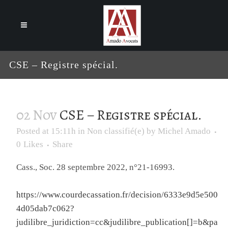
Cookies management panel
CSE – Registre spécial.
02 Nov
CSE – Registre spécial.
Posted at 15:11h
in
Non classifié(e)
by
Michel Amado
0
Likes
Share
Cass., Soc. 28 septembre 2022, n°21-16993.
https://www.courdecassation.fr/decision/6333e9d5e500
4d05dab7c062?
judilibre_juridiction=cc&judilibre_publication[]=b&pa