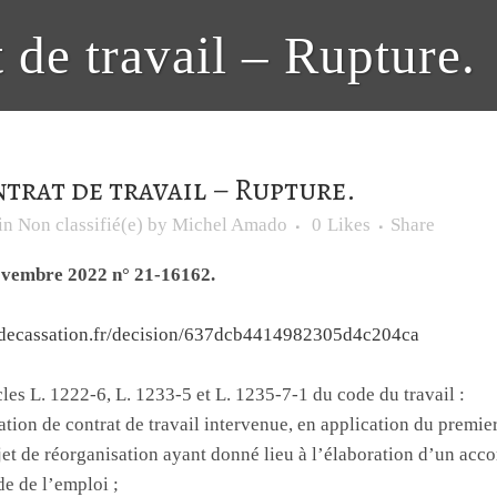
 de travail – Rupture.
trat de travail – Rupture.
in
Non classifié(e)
by
Michel Amado
0
Likes
Share
novembre 2022 n° 21-16162.
rdecassation.fr/decision/637dcb4414982305d4c204ca
icles L. 1222-6, L. 1233-5 et L. 1235-7-1 du code du travail :
tion de contrat de travail intervenue, en application du premier
jet de réorganisation ayant donné lieu à l’élaboration d’un accor
e de l’emploi ;