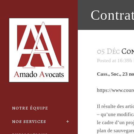
Cookies management panel
Contrat
05 Déc
Con
Posted at 16:39h
Cass., Soc., 23 
https://www.cou
Il résulte des art
notre équipe
– qu’une modifica
nos services
le cadre d’un pro
plan de sauvegard