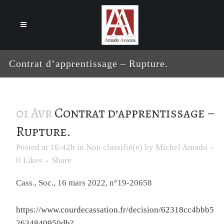
Cookies management panel
Contrat d’apprentissage – Rupture.
01 Avr
Contrat d’apprentissage –
Rupture.
Posted at 16:42h
in
Non classifié(e)
by
Michel Amado
0
Likes
Share
Cass., Soc., 16 mars 2022, n°19-20658
https://www.courdecassation.fr/decision/62318cc4bbb5
2634840950db?