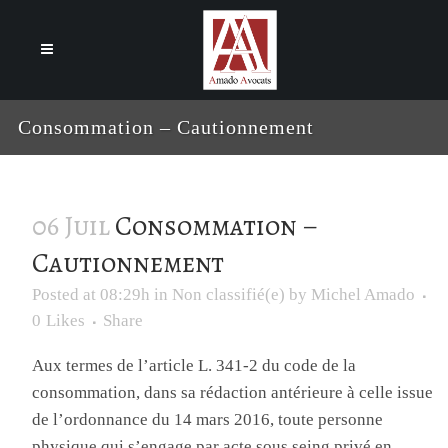
Cookies management panel
Consommation – Cautionnement
06 Juil
Consommation –
Cautionnement
Posted at 08:29h
in
Non classifié(e)
by
Michel Amado
0
Likes
Share
Aux termes de l’article L. 341-2 du code de la
consommation, dans sa rédaction antérieure à celle issue
de l’ordonnance du 14 mars 2016, toute personne
physique qui s’engage par acte sous seing privé en