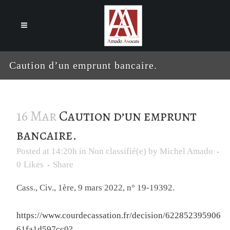
Cookies management panel
Caution d’un emprunt bancaire.
16 Mar
Caution d’un emprunt
bancaire.
Posted at 14:20h
in
Non classifié(e)
by
Michel Amado
0
Likes
Share
Cass., Civ., 1ère, 9 mars 2022, n° 19-19392.
https://www.courdecassation.fr/decision/622852395906
61fa1d597cc0?