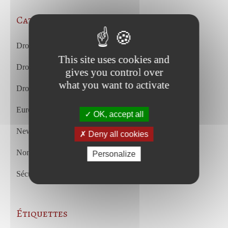
Categories
Droit des affaires et droit commercial
This site uses cookies and
Droit du travail
gives you control over
what you want to activate
Droit du travail français et européen
European Court of Justice
OK, accept all
Newsletter
Deny all cookies
Non classifié(e)
Personalize
Sécurité sociale
Étiquettes