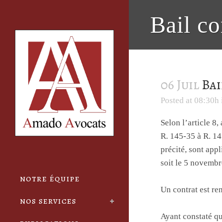
Cookies management panel
Bail c
06 Juil
Bai
Posted at 08:30h
Selon l’article 8
R. 145-35 à R. 14
précité, sont app
soit le 5 novemb
notre équipe
Un contrat est re
nos services
Ayant constaté qu