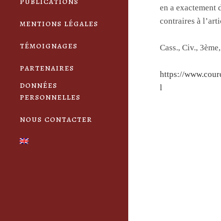
publications
en a exactement d
contraires à l’ar
mentions légales
témoignages
Cass., Civ., 3ème
partenaires
https://www.cour
données
l
personnelles
nous contacter