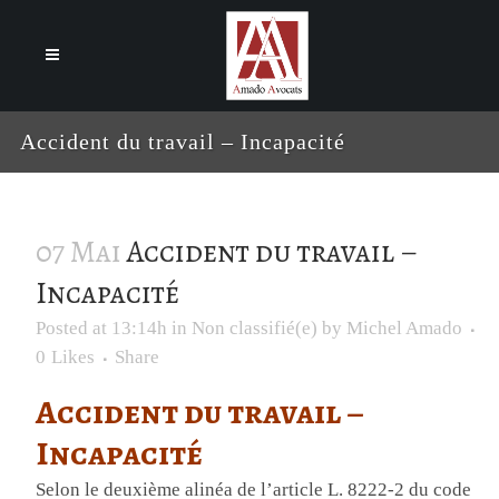
Cookies management panel
Accident du travail – Incapacité
07 Mai
Accident du travail –
Incapacité
Posted at 13:14h
in
Non classifié(e)
by
Michel Amado
0
Likes
Share
Accident du travail –
Incapacité
Selon le deuxième alinéa de l’article L. 8222-2 du code