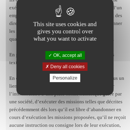
exécutent une prestation de travail sous l’autorité d’un
employeur qui a le pouvoir de donner des ordres et des
This site uses cookies and
directives, d’en contrôler l’exécution et de sanctionner
gives you control over
les manquements de son subordonné et qu’ainsi la
what you want to activate
qualification de contrat de travail doit être retenue.
En prononçant ainsi, la cour d’appel a méconnu les
OK, accept all
textes susvisés et le principe ci-dessus rappelé.
Deny all cookies
Personalize
En effet, n’exécute pas une prestation de travail sous un
lien de subordination le particulier qui accepte, par
l’intermédiaire d’une plate-forme numérique gérée par
une société, d’exécuter des missions telles que décrites
précédemment dès lors qu’il est libre d’abandonner en
cours d’exécution les missions proposées, qu’il ne reçoit
aucune instruction ou consigne lors de leur exécution,