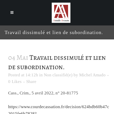
Cookies management panel
Travail dissimulé et lien de subordination.
04 Mai
Travail dissimulé et lien
de subordination.
Posted at 14:12h
in
Non classifié(e)
by
Michel Amado
0
Likes
Share
Cass., Crim., 5 avril 2022, n° 20-81775
https://www.courdecassation.fr/decision/624bdb60b47c
2015fe6b7828?