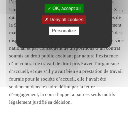
l’entreprise et
Ubifrance
d’une part, le volontaire et
OK, accept all
Ubifrance
d’autre part, et retenu à bon droit que M. X…,
qui avait un statut d’agent public, intervenait auprès de
Deny all cookies
la
Société générale
non dans le cadre d’un détachement
Personalize
mais dans celui d’un contrat particulier répondant à des
dispositions spécifiques ressortissant du code du service
national et par conséquent de dispositions d’un contrat
soumis au droit public excluant par nature l’existence
d’un contrat de travail de droit privé avec l’organisme
d’accueil, et que s’il y avait bien eu prestation de travail
fournie pour la société d’accueil, elle l’avait été
seulement dans le cadre défini par la lettre
d’engagement, la cour d’appel a par ces seuls motifs
légalement justifié sa décision
.