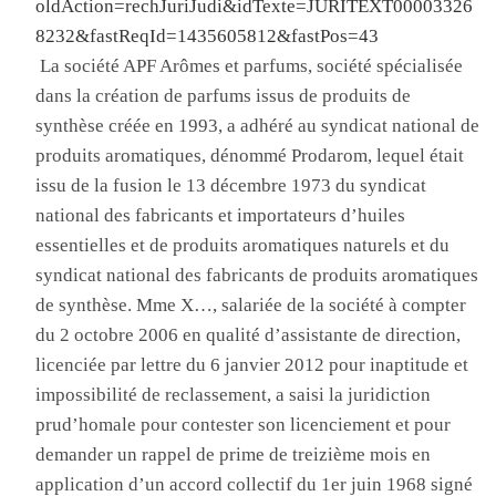
oldAction=rechJuriJudi&idTexte=JURITEXT00003326
8232&fastReqId=1435605812&fastPos=43
L
a société
APF Arômes et parfums
, société spécialisée
dans la création de parfums issus de produits de
synthèse créée en
1993, a
adhéré au syndicat national de
produits aromatiques, dénommé
Prodarom
, lequel était
issu de la fusion le 13 décembre 1973 du syndicat
national des fabricants et importateurs d’huiles
essentielles et de produits aromatiques naturels et du
syndicat national des fabricants de produits aromatiques
de synthèse
. M
me X…, salariée de la société à compter
du 2 octobre 2006 en qualité d’assistante de direction,
licenciée par lettre du 6 janvier 2012 pour inaptitude et
impossibilité de reclassement, a saisi la juridiction
prud’homale pour contester son licenciement et pour
demander un rappel de prime de treizième mois en
application d’un accord collectif du 1
er
juin 1968 signé