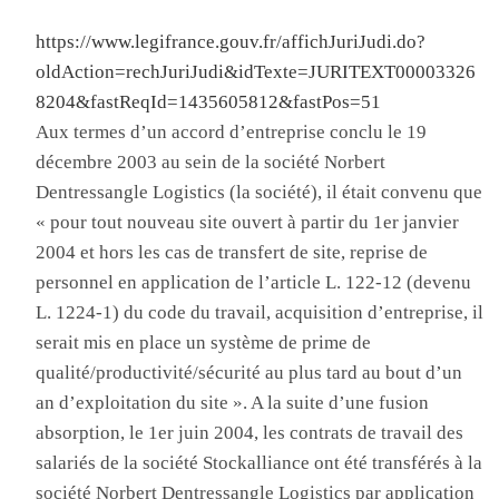
https://www.legifrance.gouv.fr/affichJuriJudi.do?
oldAction=rechJuriJudi&idTexte=JURITEXT00003326
8204&fastReqId=1435605812&fastPos=51
A
ux termes d’un accord d’entreprise conclu le 19
décembre 2003 au sein de la société
Norbert
Dentressangle Logistics
(la société), il était convenu que
« pour tout nouveau site ouvert à partir du 1
er
janvier
2004 et hors les cas de transfert de site, reprise de
personnel en application de l’article L. 122-12 (devenu
L. 1224-1) du code du travail, acquisition d’entreprise, il
serait mis en place un système de prime de
qualité/productivité/sécurité au plus tard au bout d’un
an d’exploitation du site »
. A l
a suite d’une fusion
absorption, le 1
er
juin 2004, les contrats de travail des
salariés de la société
Stockalliance
ont été transférés à la
société
Norbert Dentressangle Logistics
par application