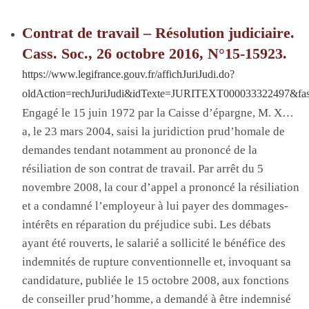
Contrat de travail – Résolution judiciaire.
Cass. Soc., 26 octobre 2016, N°15-15923.
https://www.legifrance.gouv.fr/affichJuriJudi.do?
oldAction=rechJuriJudi&idTexte=JURITEXT000033322497&fa
Engagé le 15 juin 1972 par la
Caisse d’épargne
, M. X…
a, le 23 mars 2004, saisi la juridiction prud’homale de
demandes tendant notamment au prononcé de la
résiliation de son contrat de travail
. P
ar arrêt du 5
novembre 2008, la cour d’appel a prononcé la résiliation
et a condamné l’employeur à lui payer des dommages-
intérêts en réparation du préjudice subi
. Les
débats
ayant été rouverts, le salarié a sollicité le bénéfice des
indemnités de rupture conventionnelle et, invoquant sa
candidature, publiée le 15 octobre 2008, aux fonctions
de conseiller prud’homme, a demandé à être indemnisé