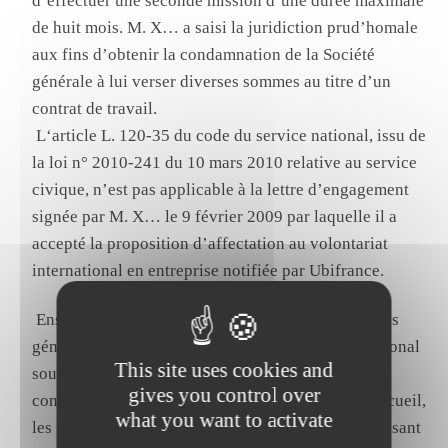
d’effectuer une seconde mission d’une durée maximale
de huit mois
.
M. X… a saisi la juridiction prud’homale
aux fins d’obtenir la condamnation de la
Société
générale
à lui verser diverses sommes au titre d’un
contrat de travail
.
L
‘article L. 120-35 du code du service national, issu de
la loi n° 2010-241 du 10 mars 2010 relative au service
civique, n’est pas applicable à la lettre d’engagement
signée par M. X… le 9 février 2009 par laquelle il a
accepté la proposition d’affectation au volontariat
international en entreprise notifiée par
Ubifrance
.
E
nsuite, ayant relevé qu’il ressortait des conditions
générales de l’engagement de volontariat international
This site uses cookies and
souscrit par M. X… qu’il n’y avait aucun lien
gives you control over
contractuel entre le volontaire et l’organisme d’accueil,
what you want to activate
les seuls liens contractuels existant étant ceux unissant