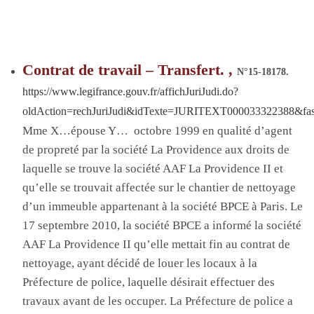
Contrat de travail – Transfert. ,
N°15-18178
.
https://www.legifrance.gouv.fr/affichJuriJudi.do?
oldAction=rechJuriJudi&idTexte=JURITEXT000033322388&fa
Mme X…épouse Y…
octobre 1999 en qualité d’agent
de propreté par la société
La Providence
aux droits de
laquelle se trouve la société
AAF La Providence II
et
qu’elle se trouvait affectée sur le chantier de nettoyage
d’un immeuble appartenant à la société BPCE à Paris
. L
e
17 septembre 2010, la société BPCE a informé la société
AAF La Providence II
qu’elle mettait fin au contrat de
nettoyage, ayant décidé de louer les locaux à la
Préfecture de police, laquelle désirait effectuer des
travaux avant de les occuper
. La P
réfecture de police a