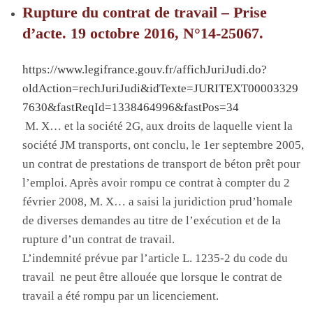
Rupture du contrat de travail – Prise
d’acte. 19 octobre 2016, N°14-25067.
https://www.legifrance.gouv.fr/affichJuriJudi.do?
oldAction=rechJuriJudi&idTexte=JURITEXT00003329
7630&fastReqId=1338464996&fastPos=34
M. X… et la société
2G
, aux droits de laquelle vient la
société
JM transports
, ont conclu, le 1
er
septembre 2005,
un contrat de prestations de transport de béton prêt pour
l’emploi
. A
près avoir rompu ce contrat à compter du 2
février
2008, M
. X… a saisi la juridiction prud’homale
de diverses demandes au titre de l’exécution et de la
rupture d’un contrat de travail
.
L’indemnité prévue par
l’article L. 1235-2 du code du
travail
ne peut être allouée que lorsque le contrat de
travail a été rompu par un licenciement
.