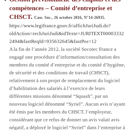
compétences – Comité d’entreprise et
CHSCT.
Cass. Soc., 26 octobre 2016, N°14-26935.
https://www.legifrance.gouv.fr/affichJuriJudi.do?
oldAction=rechJuriJudi&idTexte=JURITEXT00003332
2494&fastReqId=935632645&fastPos=12
A
la fin de l’année 2012, la société
Socotec France
a
engagé une procédure d’information/consultation des
membres du comité d’entreprise et du comité d’hygiène,
de sécurité et des conditions de travail (CHSCT),
relativement à son projet de remplacement du logiciel
d’habilitation des salariés à l’exercice de leurs
différentes missions dénommé “Squash”, par un
nouveau logiciel dénommé “Syriel”
. A
ucun avis n’ayant
été émis par les membres du CHSCT, l’employeur,
considérant que ce refus de donner un avis valait avis
négatif, a déployé le logiciel “Syriel” dans l’entreprise à