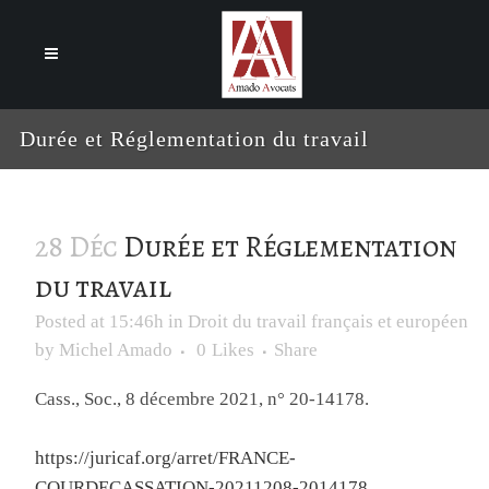
Cookies management panel
Durée et Réglementation du travail
28 Déc
Durée et Réglementation
du travail
Posted at 15:46h
in
Droit du travail français et européen
by
Michel Amado
0
Likes
Share
Cass., Soc., 8 décembre 2021, n° 20-14178.
https://juricaf.org/arret/FRANCE-
COURDECASSATION-20211208-2014178