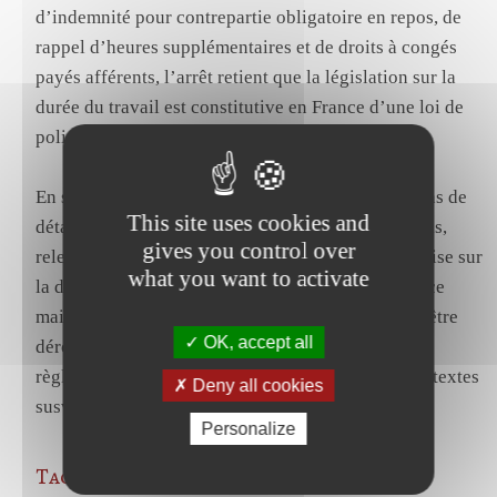
d’indemnité pour contrepartie obligatoire en repos, de
rappel d’heures supplémentaires et de droits à congés
payés afférents, l’arrêt retient que la législation sur la
durée du travail est constitutive en France d’une loi de
police.
En statuant ainsi, alors que, en dehors des situations de
This site uses cookies and
détachement de travailleurs sur le territoire français,
gives you control over
relevant de la directive 96/71, la législation française sur
what you want to activate
la durée du travail ne constitue pas une loi de police
mais relève des dispositions auxquelles il ne peut être
OK, accept all
dérogé par accord au sens de l’article 8, § 1, du
règlement n° 593/2008, la cour d’appel a violé les textes
Deny all cookies
susvisés.
Personalize
Tags:
Durée