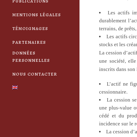
publications
Les actifs i
mentions légales
durablement l’act
témoignages
terrains, de prêt
Les actifs cir
partenaires
stocks et les créa
données
La cession d’acti
personnelles
une société, ell
inscrits dans son
nous contacter
L’actif ne fi
cessionnaire.
La cession se
une plus-value o
cédé et du prod
incidence sur le r
La cession d’a