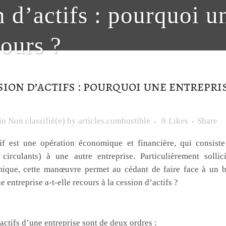
 d’actifs : pourquoi un
cours ?
ion d’actifs : pourquoi une entreprise
in
Non classifié(e)
by
articles.combustible
9
Likes
Share
if est une opération économique et financière, qui consiste
circulants) à une autre entreprise. Particulièrement solli
mique, cette manœuvre permet au cédant de faire face à un be
 entreprise a-t-elle recours à la cession d’actifs ?
u’une cession d’actif ?
 actifs d’une entreprise sont de deux ordres :