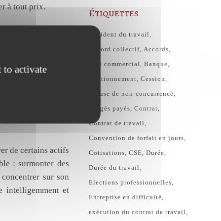
r à tout prix.
Étiquettes
Accident du travail
ntreprise d’obtenir
Accord collectif
Accords
 la société qui cède
Bail commercial
Banque
 to activate
intéressante dans les
Cautionnement
Cession
nds groupes, comme
Clause de non-concurrence
sations pour devenir
congés payés
Contrat
ux enseignes de se
Contrat de travail
Convention de forfait en jours
er de certains actifs
Cotisations
CSE
Durée
uble : surmonter des
Durée du travail
e concentrer sur son
Elections professionnelles
e intelligemment et
Entreprise en difficulté
exécution du contrat de travail