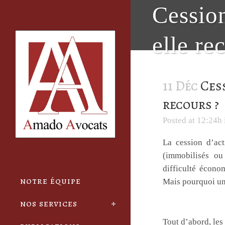
Cookies management panel
Cession
elle re
11 Déc
Cess
recours ?
Posted at 12:24h
La cession d’act
(immobilisés ou 
difficulté écono
notre équipe
Mais pourquoi une
nos services
Qu’est-ce q
Tout d’abord, les