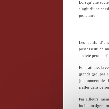
Lorsqu’une société
s’agit d’une cess
judiciaire.
La cession
ou financi
Les actifs d’un
possesseur, de ma
société peut parf
En pratique, la ce
grands groupes en
(notamment des f
à aller dans ce se
Par ailleurs, mê
incite malgré to