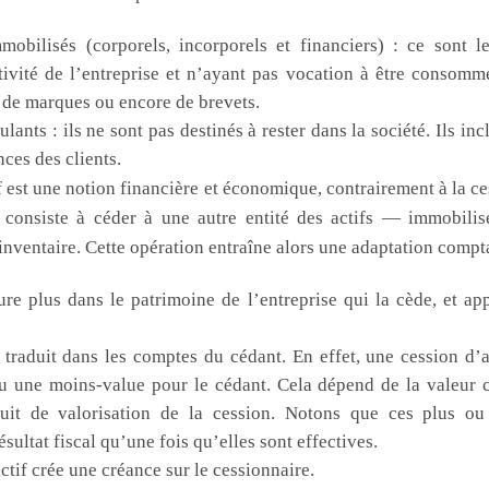
mmobilisés (corporels, incorporels et financiers) : ce sont l
ivité de l’entreprise et n’ayant pas vocation à être consommé
s, de marques ou encore de brevets.
culants : ils ne sont pas destinés à rester dans la société. Ils i
nces des clients.
f est une notion financière et économique, contrairement à la ce
e consiste à céder à une autre entité des actifs — immobili
 inventaire. Cette opération entraîne alors une adaptation compt
gure plus dans le patrimoine de l’entreprise qui la cède, et ap
 traduit dans les comptes du cédant. En effet, une cession d’
u une moins-value pour le cédant. Cela dépend de la valeur c
uit de valorisation de la cession. Notons que ces plus ou
ésultat fiscal qu’une fois qu’elles sont effectives.
ctif crée une créance sur le cessionnaire.