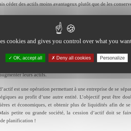
is céder des actifs moins avantageux plutôt que de les conserve
d’actif pour se développer
actif «moins stratégique» peut également permettre à une e
onds pour se développer. En améliorant ses flux de trésorerie,
ses cookies and gives you control over what you want
vantage en mesure d’investir. Cette option est particulièrement 
 marges sont assez faibles. C’est ainsi que même des gra
OK, accept all
Deny all cookies
Personalize
paille ou Accor Hôtels, ont cédé une partie de leurs immobili
 le même principe, les chaînes de franchise permettent a
augmenter leurs actifs.
d’actif est une opération permettant à une entreprise de se sépar
égiques au profit d’une autre entité. L’objectif peut être do
cières et économiques, et obtenir plus de liquidités afin de s
ais petite ou grande société, la cession d’actif doit se fair
de planification !