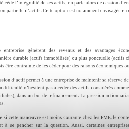
 cède l’intégralité de ses actifs, on parle alors de cession d’ent
ion partielle d’actifs. Cette option est notamment envisagée en
 d’actif pour surmonter des difficultés
ères
e entreprise génèrent des revenus et des avantages éco
nière durable (actifs immobilisés) ou plus ponctuelle (actifs c
ois être contrainte de les céder pour des raisons économiques ou
ssion d’actif permet à une entreprise de maintenir sa réserve de 
 difficulté n’hésitent pas à céder des actifs considérés comm
iliales), dans un but de refinancement. La pression actionnar
ns.
me si cette manœuvre est moins courante chez les PME, le cont
ut à se pencher sur la question. Aussi, certaines entreprise