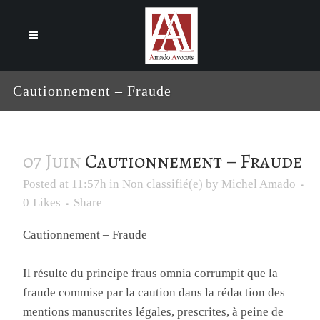
Cookies management panel
Cautionnement – Fraude
07 Juin
Cautionnement – Fraude
Posted at 11:57h
in
Non classifié(e)
by
Michel Amado
0
Likes
Share
Cautionnement – Fraude
Il résulte du principe fraus omnia corrumpit que la
fraude commise par la caution dans la rédaction des
mentions manuscrites légales, prescrites, à peine de