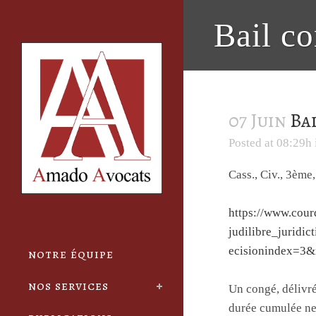
Cookies management panel
Bail c
07 Juin
Bai
Posted at 08:29h
Cass., Civ., 3ème
https://www.cou
judilibre_jurid
ecisionindex=3&
notre équipe
nos services
Un congé, délivré
durée cumulée ne 