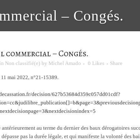
ommercial – Congés.
l commercial – Congés.
in
Non classifié(e)
by
Michel Amado
0
Likes
Share
, 11 mai 2022, n°21-15389.
rdecassation.fr/decision/627b53684d359c057dd01cdf?
iction=cc&judilibre_publication[]=b&page=3&previousdecisio
nextdecisionpage=3&nextdecisionindex=5
 antérieurement au terme du dernier des baux dérogatoires succ
dépasse pas la durée légale, et qui manifeste la volonté des bai