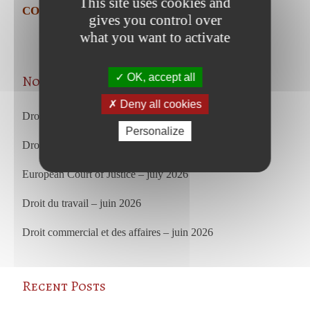
This site uses cookies and
COURDECASSATION-20210304-1922829
gives you control over
what you want to activate
OK, accept all
Nos articles les plus récents
Deny all cookies
Droit du travail – juillet 2026
Personalize
Droit commercial et des affaires – juillet 2026
European Court of Justice – july 2026
Droit du travail – juin 2026
Droit commercial et des affaires – juin 2026
Recent Posts