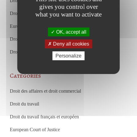
Droit du travail – juillet 2026
gives you control over
Droit commercial et des affaires – juillet 2026
what you want to activate
European Court of Justice – july 2026
OK, accept all
Droit du travail – juin 2026
Deny all cookies
Droit commercial et des affaires – juin 2026
Personalize
Categories
Droit des affaires et droit commercial
Droit du travail
Droit du travail français et européen
European Court of Justice