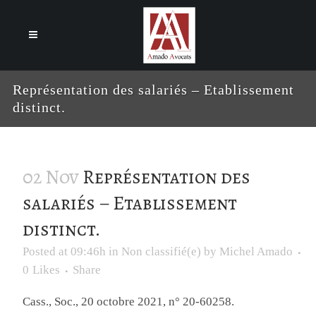
Cookies management panel
Représentation des salariés – Etablissement
distinct.
02 Nov
Représentation des
salariés – Etablissement
distinct.
Posted at 09:46h
in
Non classifié(e)
by
Michel Amado
0
Likes
Share
Cass., Soc., 20 octobre 2021, n° 20-60258.