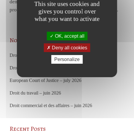
demandeur d’emploi d’acquérir les compétences
This site uses cookies and
professionnelles nécessaires pour occuper le poste.
gives you control over
what you want to activate
OK, accept all
Nos articles les plus récents
Deny all cookies
Droit du travail – juillet 2026
Personalize
Droit commercial et des affaires – juillet 2026
European Court of Justice – july 2026
Droit du travail – juin 2026
Droit commercial et des affaires – juin 2026
Recent Posts